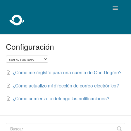
Toggle
Navigatio
Inicio
Configuración
Sobre One Degree
Usando One Degree
¿Cómo me registro para una cuenta de One Degree?
Para profesionales
¿Cómo actualizo mi dirección de correo electrónico?
Agregar y editar
¿Cómo comienzo o detengo las notificaciones?
Desarrolladores