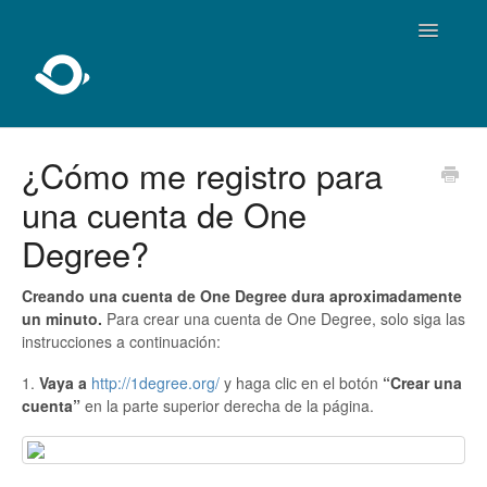
Toggle
Navigatio
Inicio
¿Cómo me registro para
una cuenta de One
Sobre One Degree
Degree?
Usando One Degree
Creando una cuenta de One Degree dura aproximadamente
Para profesionales
un minuto.
Para crear una cuenta de One Degree, solo siga las
instrucciones a continuación:
Agregar y editar
1.
Vaya a
http://1degree.org/
y haga clic en el botón
“Crear una
cuenta”
en la parte superior derecha de la página.
Desarrolladores