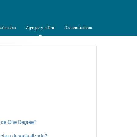
esionales
Agregar y editar
Desarrolladores
eb de One Degree?
ecta o desactualizada?