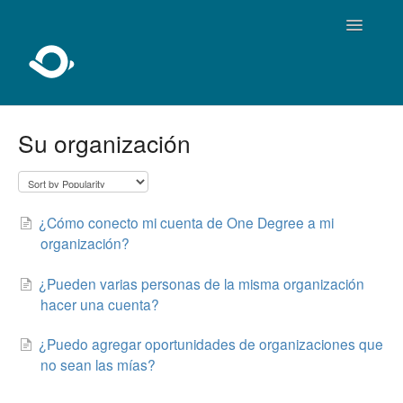
Toggle
Navigatio
Inicio
Su organización
Sobre One Degree
Usando One Degree
¿Cómo conecto mi cuenta de One Degree a mi
organización?
Para profesionales
¿Pueden varias personas de la misma organización
Agregar y editar
hacer una cuenta?
Desarrolladores
¿Puedo agregar oportunidades de organizaciones que
no sean las mías?