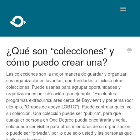
Toggle
Navigatio
Inicio
¿Qué son “colecciones” y
cómo puedo crear una?
Sobre One Degree
Usando One Degree
Las colecciones son la mejor manera de guardar y organizar
sus organizaciones favoritas, oportunidades o incluso otras
colecciones. Puede usarlas para agrupar oportunidades y
Para profesionales
organizaciones por ubicación (por ejemplo, "Excelentes
programas extracurriculares cerca de Bayview") y por tema (por
Agregar y editar
ejemplo, "Grupos de apoyo LGBTQ"). Puede controlar quién ve
su colección. Una colección puede ser "pública", para que
Desarrolladores
cualquier persona en One Degree pueda encontrarla y verla,
solo puede ser visible para otros miembros de su organización,
o puede ser "privada", por lo que solo usted y las personas que
invite pueden verla.